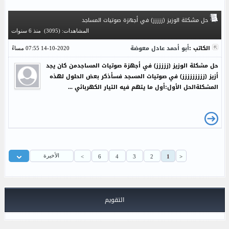
حل مشكلة الوزيز (ززززز) في أجهزة صوتيات المساجد
المشاهدات: (3095)
منذ 6 سنوات
الكاتب :
أبو أحمد عادل معوضة
14-10-2020 07:55 مساءً
حل مشكلة الوزيز (ززززز) في أجهزة صوتيات المساجدمن كان يجد
أزيز (ززززززززز) في صوتيات المسجد فسأذكر بعض الحلول لهذه
المشكلةالحل الأول:أول ما يتهم فيه التيار الكهربائي ...
الأخيرة
>
6
4
3
2
1
<
التقويم