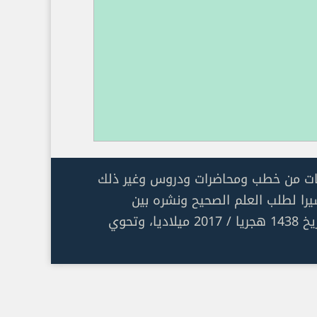
تيات من خطب ومحاضرات ودروس وغير ذلك
را لطلب العلم الصحيح ونشره بين
المسلمين، ورفع الجهل عن الأمة، وتقريب الوصول للعلماء والمشايخ والتلقي منهم. تم إنشاؤها بتاريخ 1438 هجريا / 2017 ميلاديا، وتحوي