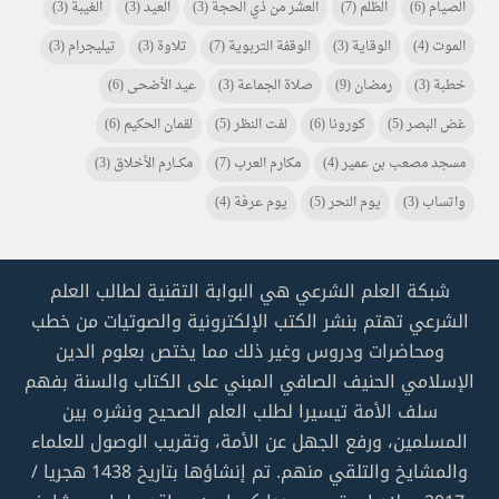
الصيام
(6)
الظلم
(7)
العشر من ذي الحجة
(3)
العيد
(3)
الغيبة
(3)
الموت
(4)
الوقاية
(3)
الوقفة التربوية
(7)
تلاوة
(3)
تيليجرام
(3)
خطبة
(3)
رمضان
(9)
صلاة الجماعة
(3)
عيد الأضحى
(6)
غض البصر
(5)
كورونا
(6)
لفت النظر
(5)
لقمان الحكيم
(6)
مسجد مصعب بن عمير
(4)
مكارم العرب
(7)
مكـــارم الأخلاق
(3)
واتساب
(3)
يوم النحر
(5)
يوم عرفة
(4)
شبكة العلم الشرعي هي البوابة التقنية لطالب العلم
الشرعي تهتم بنشر الكتب الإلكترونية والصوتيات من خطب
ومحاضرات ودروس وغير ذلك مما يختص بعلوم الدين
الإسلامي الحنيف الصافي المبني على الكتاب والسنة بفهم
سلف الأمة تيسيرا لطلب العلم الصحيح ونشره بين
المسلمين، ورفع الجهل عن الأمة، وتقريب الوصول للعلماء
والمشايخ والتلقي منهم. تم إنشاؤها بتاريخ 1438 هجريا /