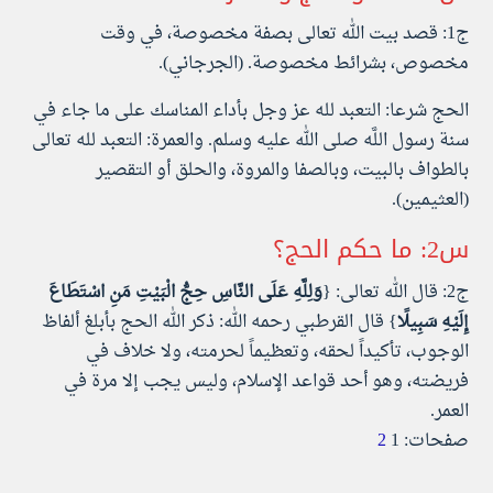
ج1: قصد بيت الله تعالى بصفة مخصوصة، في وقت
مخصوص، بشرائط مخصوصة. (الجرجاني).
الحج شرعا: التعبد لله عز وجل بأداء المناسك على ما جاء في
سنة رسول اللَّه صلى الله عليه وسلم. والعمرة: التعبد لله تعالى
بالطواف بالبيت، وبالصفا والمروة، والحلق أو التقصير
(العثيمين).
س2: ما حكم الحج؟
ج2: قال الله تعالى: {
وَلِلَّهِ عَلَى النَّاسِ حِجُّ الْبَيْتِ مَنِ اسْتَطَاعَ
إِلَيْهِ سَبِيلًا
} قال القرطبي رحمه الله: ذكر الله الحج بأبلغ ألفاظ
الوجوب، تأكيداً لحقه، وتعظيماً لحرمته، ولا خلاف في
فريضته، وهو أحد قواعد الإسلام، وليس يجب إلا مرة في
العمر.
صفحات:
1
2