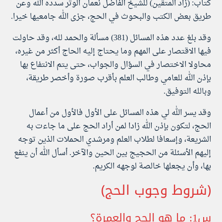
كتاب: (زاد المتقين) للشيخ الفاضل نعمان الوتر سدده الله وعن
طريق بعض الكتب والبحوث في الحج، جزى الله جامعيها خيرا.
وقد بلغ عدد هذه المسائل (381) مسألة والحمد لله، وقد حاولت
فيها الاقتصار على المهم وما يحتاج إليه الحاج أكثر من غيره،
محاولا الاختصار في السؤال والجواب، حتى يتم الانتفاع بها
بإذن الله للعامي وطالب العلم بأقرب صورة وأخصر طريقة،
وبالله التوفيق.
وقد يسر الله لي هذه المسائل على الأول فالأول من أعمال
الحج، لتكون بإذن الله زادا لمن أراد الحج على ما جاءت به
الشريعة، وإسعافا لطلاب العلم ومرشدي الحملات الذين توجه
إليهم الأسئلة من الحجيج بين الحين والآخر. أسأل الله أن ينفع
بها، وأن يجعلها خالصة لوجهه الكريم.
(شروط وجوب الحج)
س1: ما هو الحج والعمرة؟