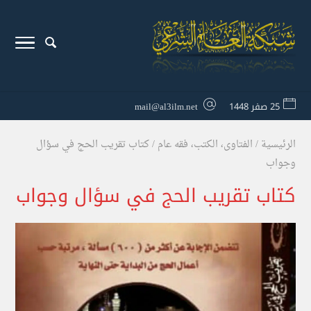
25 صفر 1448
mail@al3ilm.net
الرئيسية
/
الفتاوى
،
الكتب
،
فقه عام
/
كتاب تقريب الحج في سؤال
وجواب
كتاب تقريب الحج في سؤال وجواب