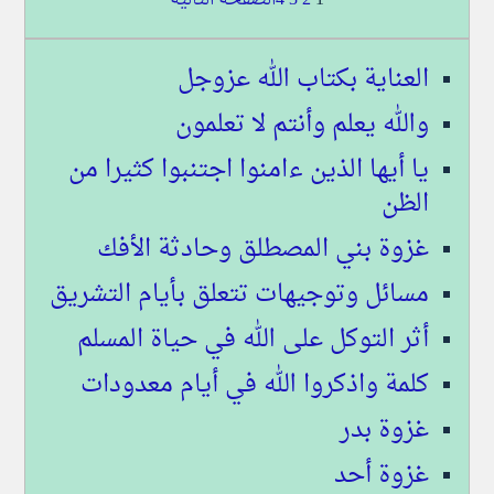
1
2
3
4
الصفحة التالية
العناية بكتاب الله عزوجل
والله يعلم وأنتم لا تعلمون
يا أيها الذين ءامنوا اجتنبوا كثيرا من
الظن
غزوة بني المصطلق وحادثة الأفك
مسائل وتوجيهات تتعلق بأيام التشريق
أثر التوكل على الله في حياة المسلم
كلمة واذكروا الله في أيام معدودات
غزوة بدر
غزوة أحد