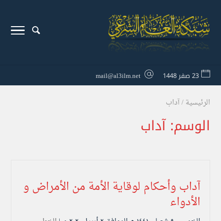
23 صفر 1448
mail@al3ilm.net
الرئيسية
/
آداب
الوسم:
آداب
آداب وأحكام لوقاية الأمة من الأمراض و
الأدواء