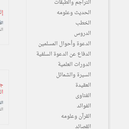
التراجم والطبقات
إل
الحديث وعلومه
الخطب
الأثنين ۲ جمادى
ال
الدروس
الدعوة وأحوال المسلمين
الدفاع عن الدعوة السلفية
الدورات العلمية
السيرة والشمائل
جا
العقيدة
ال
الفتاوى
الثلاثاء ۲۵ م
الفوائد
ال
القرآن وعلومه
القصائد