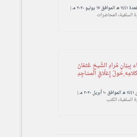
ة السلفية
،
المحاضرات
باء بِبيَانِ مُرادِ الشّيخِ عُثمَانَ
لامِه ِحَولَ إِغلَاقِ المسَاجِدِ
ة السلفية
،
الكتب