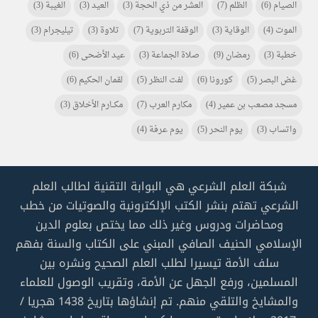
الصيام
(6)
الظلم
(7)
العشر من ذي الحجة
(3)
العيد
(3)
الغيبة
(3)
الموت
(4)
الوقاية
(3)
الوقفة التربوية
(7)
تلاوة
(3)
تيليجرام
(3)
خطبة
(3)
رمضان
(9)
صلاة الجماعة
(3)
عيد الأضحى
(6)
غض البصر
(5)
كورونا
(6)
لفت النظر
(5)
لقمان الحكيم
(6)
مسجد مصعب بن عمير
(4)
مكارم العرب
(7)
مكـــارم الأخلاق
(3)
واتساب
(3)
يوم النحر
(5)
يوم عرفة
(4)
شبكة العلم الشرعي هي البوابة التقنية لطالب العلم
الشرعي تهتم بنشر الكتب الإلكترونية والصوتيات من خطب
ومحاضرات ودروس وغير ذلك مما يختص بعلوم الدين
الإسلامي الحنيف الصافي المبني على الكتاب والسنة بفهم
سلف الأمة تيسيرا لطلب العلم الصحيح ونشره بين
المسلمين، ورفع الجهل عن الأمة، وتقريب الوصول للعلماء
والمشايخ والتلقي منهم. تم إنشاؤها بتاريخ 1438 هجريا /