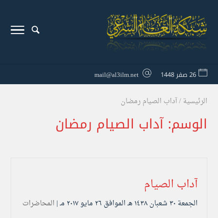
26 صفر 1448
mail@al3ilm.net
الرئيسية
/
آداب الصيام رمضان
الوسم:
آداب الصيام رمضان
آداب الصيام
الجمعة ۳۰ شعبان ۱٤۳۸ هـ الموافق ۲٦ مايو ۲۰۱۷ مـ |
المحاضرات