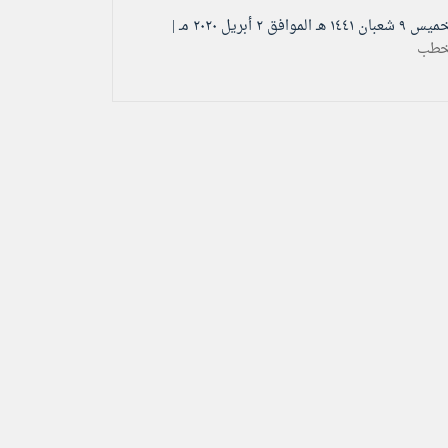
عبان ۱٤٤۱ هـ الموافق ۲ أبريل ۲۰۲۰ مـ |
خطب