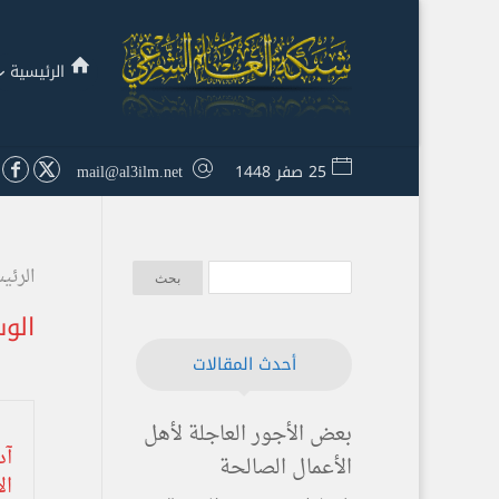
الرئيسية
25 صفر 1448
mail@al3ilm.net
الرئي
الو
أحدث المقالات
بعض الأجور العاجلة لأهل
آد
الأعمال الصالحة
ال