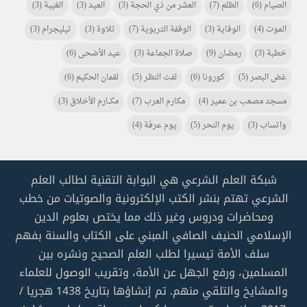
الصيام
(6)
الظلم
(7)
العشر من ذي الحجة
(3)
العيد
(3)
الغيبة
(3)
الموت
(4)
الوقاية
(3)
الوقفة التربوية
(7)
تلاوة
(3)
تيليجرام
(3)
خطبة
(3)
رمضان
(9)
صلاة الجماعة
(3)
عيد الأضحى
(6)
غض البصر
(5)
كورونا
(6)
لفت النظر
(5)
لقمان الحكيم
(6)
مسجد مصعب بن عمير
(4)
مكارم العرب
(7)
مكـــارم الأخلاق
(3)
واتساب
(3)
يوم النحر
(5)
يوم عرفة
(4)
شبكة العلم الشرعي هي البوابة التقنية لطالب العلم
الشرعي تهتم بنشر الكتب الإلكترونية والصوتيات من خطب
ومحاضرات ودروس وغير ذلك مما يختص بعلوم الدين
الإسلامي الحنيف الصافي المبني على الكتاب والسنة بفهم
سلف الأمة تيسيرا لطلب العلم الصحيح ونشره بين
المسلمين، ورفع الجهل عن الأمة، وتقريب الوصول للعلماء
والمشايخ والتلقي منهم. تم إنشاؤها بتاريخ 1438 هجريا /