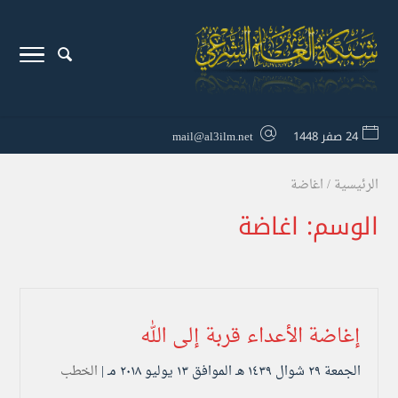
24 صفر 1448
mail@al3ilm.net
الرئيسية
/
اغاضة
الوسم:
اغاضة
إغاضة الأعداء قربة إلى الله
الجمعة ۲۹ شوال ۱٤۳۹ هـ الموافق ۱۳ يوليو ۲۰۱۸ مـ |
الخطب