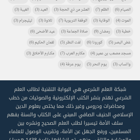
الصيام
(6)
الظلم
(7)
العشر من ذي الحجة
(3)
العيد
(3)
الغيبة
(3)
الموت
(4)
الوقاية
(3)
الوقفة التربوية
(7)
تلاوة
(3)
تيليجرام
(3)
خطبة
(3)
رمضان
(9)
صلاة الجماعة
(3)
عيد الأضحى
(6)
غض البصر
(5)
كورونا
(6)
لفت النظر
(5)
لقمان الحكيم
(6)
مسجد مصعب بن عمير
(4)
مكارم العرب
(7)
مكـــارم الأخلاق
(3)
واتساب
(3)
يوم النحر
(5)
يوم عرفة
(4)
شبكة العلم الشرعي هي البوابة التقنية لطالب العلم
الشرعي تهتم بنشر الكتب الإلكترونية والصوتيات من خطب
ومحاضرات ودروس وغير ذلك مما يختص بعلوم الدين
الإسلامي الحنيف الصافي المبني على الكتاب والسنة بفهم
سلف الأمة تيسيرا لطلب العلم الصحيح ونشره بين
المسلمين، ورفع الجهل عن الأمة، وتقريب الوصول للعلماء
والمشايخ والتلقي منهم. تم إنشاؤها بتاريخ 1438 هجريا /