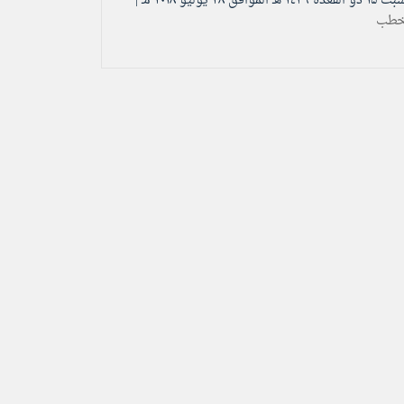
عدة ۱٤۳۹ هـ الموافق ۲۸ يوليو ۲۰۱۸ مـ |
خطب