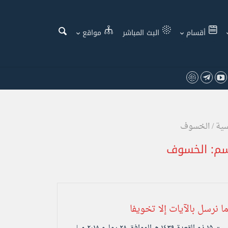
أقسام
البث المباشر
مواقع
سية
/
الخسوف
سم:
الخسوف
ا نرسل بالآيات إلا تخويفا