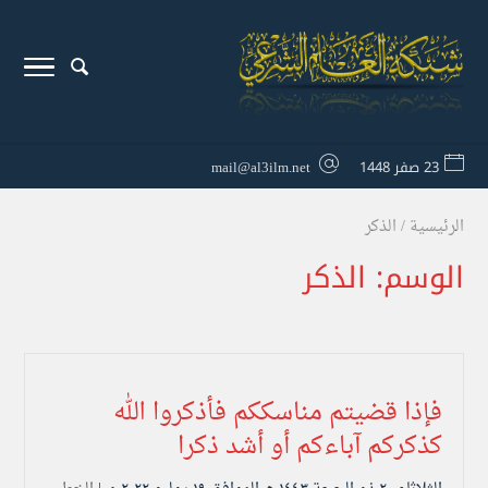
23 صفر 1448
mail@al3ilm.net
الرئيسية
/
الذكر
الوسم:
الذكر
فإذا قضيتم مناسككم فأذكروا الله
كذكركم آباءكم أو أشد ذكرا