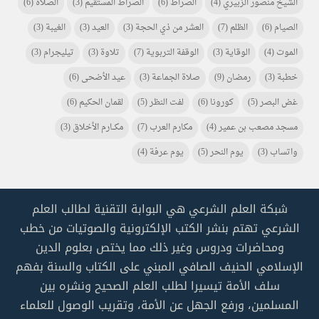
الشيخ منصور الزبيري
(4)
الصراط
(6)
الصراط المستقيم
(3)
الصلاة
(6)
الصيام
(6)
الظلم
(7)
العشر من ذي الحجة
(3)
العيد
(3)
الغيبة
(3)
الموت
(4)
الوقاية
(3)
الوقفة التربوية
(7)
تلاوة
(3)
تيليجرام
(3)
خطبة
(3)
رمضان
(9)
صلاة الجماعة
(3)
عيد الأضحى
(6)
غض البصر
(5)
كورونا
(6)
لفت النظر
(5)
لقمان الحكيم
(6)
مسجد مصعب بن عمير
(4)
مكارم العرب
(7)
مكـــارم الأخلاق
(3)
واتساب
(3)
يوم النحر
(5)
يوم عرفة
(4)
شبكة العلم الشرعي هي البوابة التقنية لطالب العلم
الشرعي تهتم بنشر الكتب الإلكترونية والصوتيات من خطب
ومحاضرات ودروس وغير ذلك مما يختص بعلوم الدين
الإسلامي الحنيف الصافي المبني على الكتاب والسنة بفهم
سلف الأمة تيسيرا لطلب العلم الصحيح ونشره بين
المسلمين، ورفع الجهل عن الأمة، وتقريب الوصول للعلماء