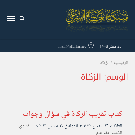
25 صفر 1448
mail@al3ilm.net
الرئيسية
/
الزكاة
الوسم:
الزكاة
كتاب تقريب الزكاة في سؤال وجواب
الثلاثاء ۱٦ شعبان ۱٤٤۲ هـ الموافق ۳۰ مارس ۲۰۲۱ مـ |
الفتاوى
،
الكتب
،
فقه عام