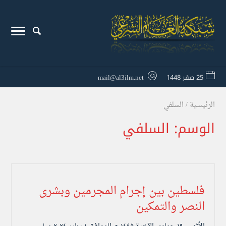
25 صفر 1448
mail@al3ilm.net
الرئيسية
/
السلفي
الوسم:
السلفي
فلسطين بين إجرام المجرمين وبشرى
النصر والتمكين