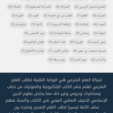
الشيخ منصور الزبيري
(4)
الصراط
(6)
الصراط المستقيم
(3)
الصلاة
(6)
الصيام
(6)
الظلم
(7)
العشر من ذي الحجة
(3)
العيد
(3)
الغيبة
(3)
الموت
(4)
الوقاية
(3)
الوقفة التربوية
(7)
تلاوة
(3)
تيليجرام
(3)
خطبة
(3)
رمضان
(9)
صلاة الجماعة
(3)
عيد الأضحى
(6)
غض البصر
(5)
كورونا
(6)
لفت النظر
(5)
لقمان الحكيم
(6)
مسجد مصعب بن عمير
(4)
مكارم العرب
(7)
مكـــارم الأخلاق
(3)
واتساب
(3)
يوم النحر
(5)
يوم عرفة
(4)
شبكة العلم الشرعي هي البوابة التقنية لطالب العلم
الشرعي تهتم بنشر الكتب الإلكترونية والصوتيات من خطب
ومحاضرات ودروس وغير ذلك مما يختص بعلوم الدين
الإسلامي الحنيف الصافي المبني على الكتاب والسنة بفهم
سلف الأمة تيسيرا لطلب العلم الصحيح ونشره بين