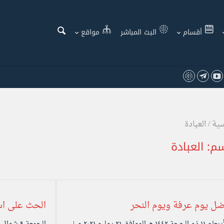
أقسام
البث المباشر
مواقع
سية
/
العبادة
سم:
العبادة
ل يوم عرفة ويوم النحر
الحث على است