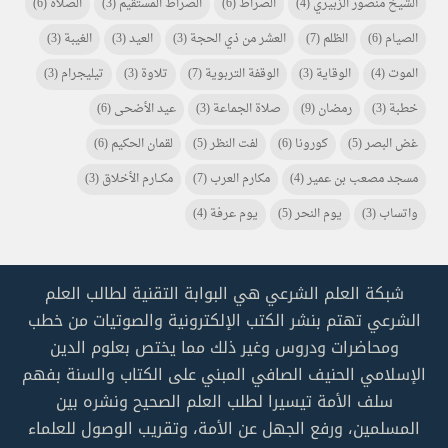
الشيخ منصور الزبيري
(4)
الصراط
(6)
الصراط المستقيم
(3)
الصلاة
(6)
الصيام
(6)
الظلم
(7)
العشر من ذي الحجة
(3)
العيد
(3)
الغيبة
(3)
الموت
(4)
الوقاية
(3)
الوقفة التربوية
(7)
تلاوة
(3)
تيليجرام
(3)
خطبة
(3)
رمضان
(9)
صلاة الجماعة
(3)
عيد الأضحى
(6)
غض البصر
(5)
كورونا
(6)
لفت النظر
(5)
لقمان الحكيم
(6)
مسجد مصعب بن عمير
(4)
مكارم العرب
(7)
مكـــارم الأخلاق
(3)
واتساب
(3)
يوم النحر
(5)
يوم عرفة
(4)
شبكة العلم الشرعي هي البوابة التقنية لطالب العلم
الشرعي تهتم بنشر الكتب الإلكترونية والصوتيات من خطب
ومحاضرات ودروس وغير ذلك مما يختص بعلوم الدين
الإسلامي الحنيف الصافي المبني على الكتاب والسنة بفهم
سلف الأمة تيسيرا لطلب العلم الصحيح ونشره بين
المسلمين، ورفع الجهل عن الأمة، وتقريب الوصول للعلماء