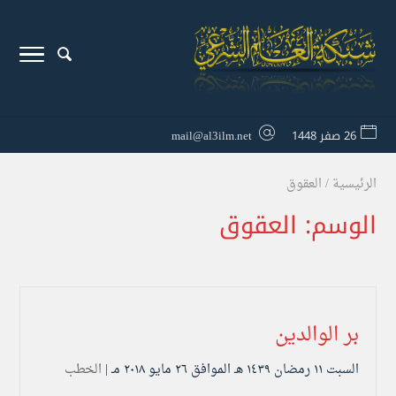
26 صفر 1448
mail@al3ilm.net
الرئيسية
/
العقوق
الوسم:
العقوق
بر الوالدين
السبت ۱۱ رمضان ۱٤۳۹ هـ الموافق ۲٦ مايو ۲۰۱۸ مـ |
الخطب