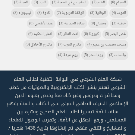
الصيام
(6)
الظلم
(7)
العشر من ذي الحجة
(3)
العيد
(3)
الغيبة
(3)
الموت
(4)
الوقاية
(3)
الوقفة التربوية
(7)
تلاوة
(3)
تيليجرام
(3)
خطبة
(3)
رمضان
(9)
صلاة الجماعة
(3)
عيد الأضحى
(6)
غض البصر
(5)
كورونا
(6)
لفت النظر
(5)
لقمان الحكيم
(6)
مسجد مصعب بن عمير
(4)
مكارم العرب
(7)
مكـــارم الأخلاق
(3)
واتساب
(3)
يوم النحر
(5)
يوم عرفة
(4)
شبكة العلم الشرعي هي البوابة التقنية لطالب العلم
الشرعي تهتم بنشر الكتب الإلكترونية والصوتيات من خطب
ومحاضرات ودروس وغير ذلك مما يختص بعلوم الدين
الإسلامي الحنيف الصافي المبني على الكتاب والسنة بفهم
سلف الأمة تيسيرا لطلب العلم الصحيح ونشره بين
المسلمين، ورفع الجهل عن الأمة، وتقريب الوصول للعلماء
والمشايخ والتلقي منهم. تم إنشاؤها بتاريخ 1438 هجريا /