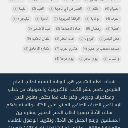
الصيام
(6)
الظلم
(7)
العشر من ذي الحجة
(3)
العيد
(3)
الغيبة
(3)
الموت
(4)
الوقاية
(3)
الوقفة التربوية
(7)
تلاوة
(3)
تيليجرام
(3)
خطبة
(3)
رمضان
(9)
صلاة الجماعة
(3)
عيد الأضحى
(6)
غض البصر
(5)
كورونا
(6)
لفت النظر
(5)
لقمان الحكيم
(6)
مسجد مصعب بن عمير
(4)
مكارم العرب
(7)
مكـــارم الأخلاق
(3)
واتساب
(3)
يوم النحر
(5)
يوم عرفة
(4)
شبكة العلم الشرعي هي البوابة التقنية لطالب العلم
الشرعي تهتم بنشر الكتب الإلكترونية والصوتيات من خطب
ومحاضرات ودروس وغير ذلك مما يختص بعلوم الدين
الإسلامي الحنيف الصافي المبني على الكتاب والسنة بفهم
سلف الأمة تيسيرا لطلب العلم الصحيح ونشره بين
المسلمين، ورفع الجهل عن الأمة، وتقريب الوصول للعلماء
والمشايخ والتلقي منهم. تم إنشاؤها بتاريخ 1438 هجريا /