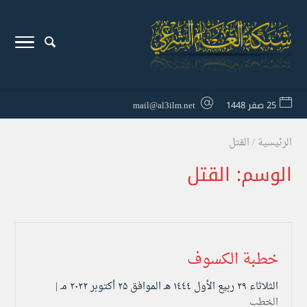
25 صفر 1448
mail@al3ilm.net
الرئيسية
/
القتل
الوسم:
القتل
خطبة الكسوف
الثلاثاء ۲۹ ربيع الأول ۱٤٤٤ هـ الموافق ۲۵ أكتوبر ۲۰۲۲ مـ |
الخطب