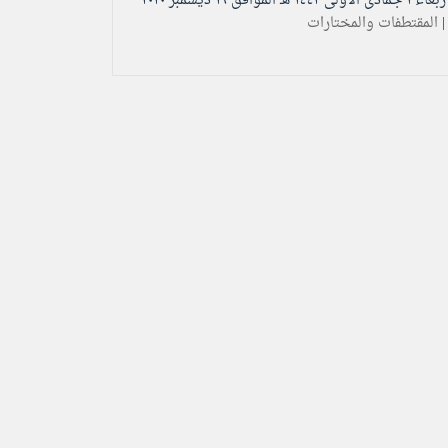
الأربعاء ۱ جمادى الأولى ۱٤٤۲ هـ الموافق ۱٦ ديسمبر ۲۰۲۰
|
المقتطفات والمختارات