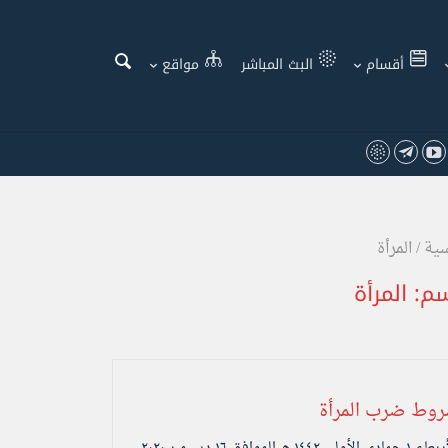
أقسام
البث المباشر
مواقع
سية
/
المرأة
سم:
المرأة
وط ضرب المرأة