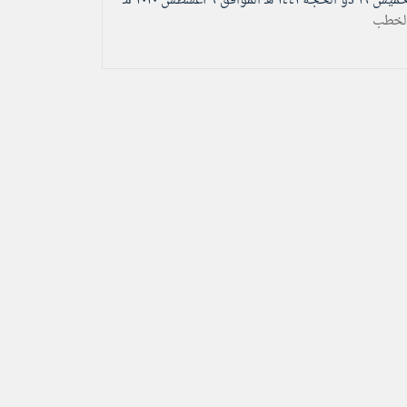
الخميس ۱٦ ذو الحجة ۱٤٤۱ هـ الموافق ٦ أغسطس ۲۰۲۰ مـ
لخطب