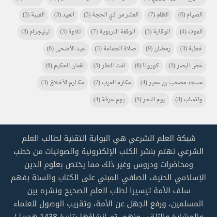
الصيام
(6)
الظلم
(7)
العشر من ذي الحجة
(3)
العيد
(3)
الغيبة
(3)
الموت
(4)
الوقاية
(3)
الوقفة التربوية
(7)
تلاوة
(3)
تيليجرام
(3)
خطبة
(3)
رمضان
(9)
صلاة الجماعة
(3)
عيد الأضحى
(6)
غض البصر
(5)
كورونا
(6)
لفت النظر
(5)
لقمان الحكيم
(6)
مسجد مصعب بن عمير
(4)
مكارم العرب
(7)
مكـــارم الأخلاق
(3)
واتساب
(3)
يوم النحر
(5)
يوم عرفة
(4)
شبكة العلم الشرعي هي البوابة التقنية لطالب العلم
الشرعي تهتم بنشر الكتب الإلكترونية والصوتيات من خطب
ومحاضرات ودروس وغير ذلك مما يختص بعلوم الدين
الإسلامي الحنيف الصافي المبني على الكتاب والسنة بفهم
سلف الأمة تيسيرا لطلب العلم الصحيح ونشره بين
المسلمين، ورفع الجهل عن الأمة، وتقريب الوصول للعلماء
والمشايخ والتلقي منهم. تم إنشاؤها بتاريخ 1438 هجريا /