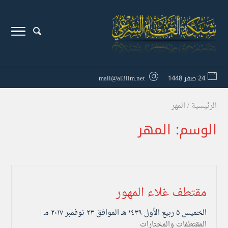
24 صفر 1448
mail@al3ilm.net
الرئيسية
/
المهر
الوسم:
المهر
مقتطف غلاء المهور
الخميس ۵ ربيع الأول ۱٤۳۹ هـ الموافق ۲۳ نوفمبر ۲۰۱۷ مـ |
المقتطفات والمختارات