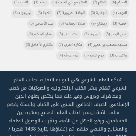
الصيام
(6)
الظلم
(7)
العشر من ذي الحجة
(3)
العيد
(3)
الغيبة
(3)
الموت
(4)
الوقاية
(3)
الوقفة التربوية
(7)
تلاوة
(3)
تيليجرام
(3)
خطبة
(3)
رمضان
(9)
صلاة الجماعة
(3)
عيد الأضحى
(6)
غض البصر
(5)
كورونا
(6)
لفت النظر
(5)
لقمان الحكيم
(6)
مسجد مصعب بن عمير
(4)
مكارم العرب
(7)
مكـــارم الأخلاق
(3)
واتساب
(3)
يوم النحر
(5)
يوم عرفة
(4)
شبكة العلم الشرعي هي البوابة التقنية لطالب العلم
الشرعي تهتم بنشر الكتب الإلكترونية والصوتيات من خطب
ومحاضرات ودروس وغير ذلك مما يختص بعلوم الدين
الإسلامي الحنيف الصافي المبني على الكتاب والسنة بفهم
سلف الأمة تيسيرا لطلب العلم الصحيح ونشره بين
المسلمين، ورفع الجهل عن الأمة، وتقريب الوصول للعلماء
والمشايخ والتلقي منهم. تم إنشاؤها بتاريخ 1438 هجريا /