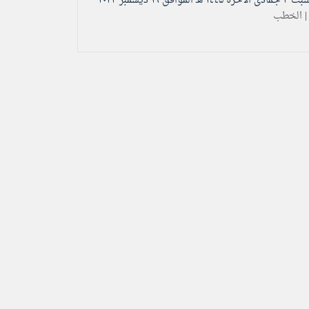
السبت ۳ جمادى الآخرة ۱٤٤۵ هـ الموافق ۱٦ ديسمبر ۲۰۲۳
|
الخطب