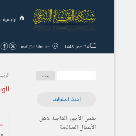
الرئيسية
24 صفر 1448
mail@al3ilm.net
الرئي
الو
أحدث المقالات
بعض الأجور العاجلة لأهل
غز
الأعمال الصالحة