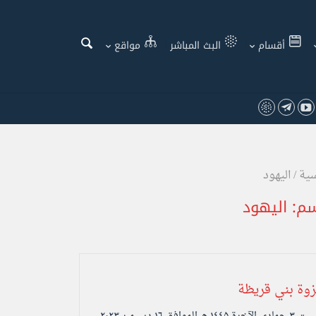
أقسام
البث المباشر
مواقع
سية
/
اليهود
سم:
اليهود
وة بني قريظة