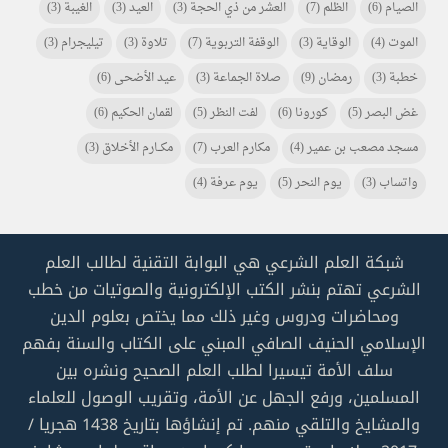
الصيام
(6)
الظلم
(7)
العشر من ذي الحجة
(3)
العيد
(3)
الغيبة
(3)
الموت
(4)
الوقاية
(3)
الوقفة التربوية
(7)
تلاوة
(3)
تيليجرام
(3)
خطبة
(3)
رمضان
(9)
صلاة الجماعة
(3)
عيد الأضحى
(6)
غض البصر
(5)
كورونا
(6)
لفت النظر
(5)
لقمان الحكيم
(6)
مسجد مصعب بن عمير
(4)
مكارم العرب
(7)
مكـــارم الأخلاق
(3)
واتساب
(3)
يوم النحر
(5)
يوم عرفة
(4)
شبكة العلم الشرعي هي البوابة التقنية لطالب العلم
الشرعي تهتم بنشر الكتب الإلكترونية والصوتيات من خطب
ومحاضرات ودروس وغير ذلك مما يختص بعلوم الدين
الإسلامي الحنيف الصافي المبني على الكتاب والسنة بفهم
سلف الأمة تيسيرا لطلب العلم الصحيح ونشره بين
المسلمين، ورفع الجهل عن الأمة، وتقريب الوصول للعلماء
والمشايخ والتلقي منهم. تم إنشاؤها بتاريخ 1438 هجريا /