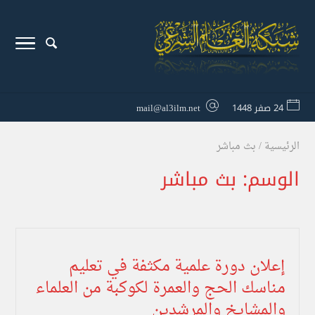
24 صفر 1448
mail@al3ilm.net
الرئيسية
/
بث مباشر
الوسم:
بث مباشر
إعلان دورة علمية مكثفة في تعليم
مناسك الحج والعمرة لكوكبة من العلماء
والمشايخ والمرشدين