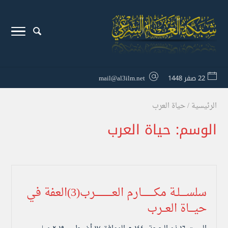
22 صفر 1448
mail@al3ilm.net
الرئيسية
/
حياة العرب
الوسم:
حياة العرب
سلســــلـة مكــــــــارم العـــــــــــرب(3)العفة في
حيـــاة العــرب