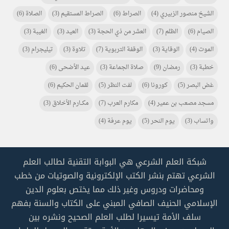
الشيخ منصور الزبيري
(4)
الصراط
(6)
الصراط المستقيم
(3)
الصلاة
(6)
الصيام
(6)
الظلم
(7)
العشر من ذي الحجة
(3)
العيد
(3)
الغيبة
(3)
الموت
(4)
الوقاية
(3)
الوقفة التربوية
(7)
تلاوة
(3)
تيليجرام
(3)
خطبة
(3)
رمضان
(9)
صلاة الجماعة
(3)
عيد الأضحى
(6)
غض البصر
(5)
كورونا
(6)
لفت النظر
(5)
لقمان الحكيم
(6)
مسجد مصعب بن عمير
(4)
مكارم العرب
(7)
مكـــارم الأخلاق
(3)
واتساب
(3)
يوم النحر
(5)
يوم عرفة
(4)
شبكة العلم الشرعي هي البوابة التقنية لطالب العلم
الشرعي تهتم بنشر الكتب الإلكترونية والصوتيات من خطب
ومحاضرات ودروس وغير ذلك مما يختص بعلوم الدين
الإسلامي الحنيف الصافي المبني على الكتاب والسنة بفهم
سلف الأمة تيسيرا لطلب العلم الصحيح ونشره بين