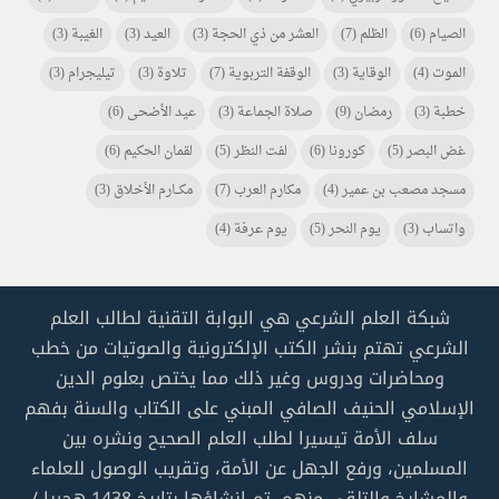
الصيام
(6)
الظلم
(7)
العشر من ذي الحجة
(3)
العيد
(3)
الغيبة
(3)
الموت
(4)
الوقاية
(3)
الوقفة التربوية
(7)
تلاوة
(3)
تيليجرام
(3)
خطبة
(3)
رمضان
(9)
صلاة الجماعة
(3)
عيد الأضحى
(6)
غض البصر
(5)
كورونا
(6)
لفت النظر
(5)
لقمان الحكيم
(6)
مسجد مصعب بن عمير
(4)
مكارم العرب
(7)
مكـــارم الأخلاق
(3)
واتساب
(3)
يوم النحر
(5)
يوم عرفة
(4)
شبكة العلم الشرعي هي البوابة التقنية لطالب العلم
الشرعي تهتم بنشر الكتب الإلكترونية والصوتيات من خطب
ومحاضرات ودروس وغير ذلك مما يختص بعلوم الدين
الإسلامي الحنيف الصافي المبني على الكتاب والسنة بفهم
سلف الأمة تيسيرا لطلب العلم الصحيح ونشره بين
المسلمين، ورفع الجهل عن الأمة، وتقريب الوصول للعلماء
والمشايخ والتلقي منهم. تم إنشاؤها بتاريخ 1438 هجريا /