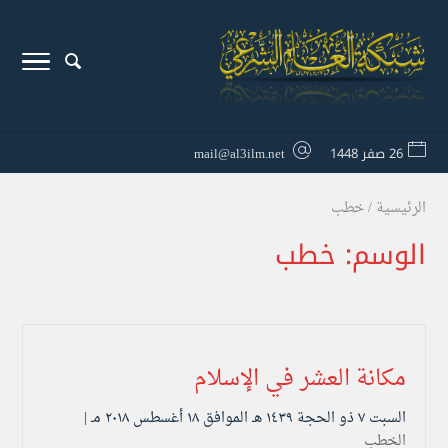
26 صفر 1448
mail@al3ilm.net
الرئيسية
/
خطب
الوسم:
خطب
مكانة العشر في الإسلام
السبت ۷ ذو الحجة ۱٤۳۹ هـ الموافق ۱۸ أغسطس ۲۰۱۸ مـ |
الخطب