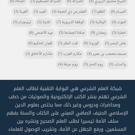
الشيخ منصور الزبيري
(4)
الصراط
(6)
الصراط المستقيم
(3)
الصلاة
(6)
الصيام
(6)
الظلم
(7)
العشر من ذي الحجة
(3)
العيد
(3)
الغيبة
(3)
الموت
(4)
الوقاية
(3)
الوقفة التربوية
(7)
تلاوة
(3)
تيليجرام
(3)
خطبة
(3)
رمضان
(9)
صلاة الجماعة
(3)
عيد الأضحى
(6)
غض البصر
(5)
كورونا
(6)
لفت النظر
(5)
لقمان الحكيم
(6)
مسجد مصعب بن عمير
(4)
مكارم العرب
(7)
مكـــارم الأخلاق
(3)
واتساب
(3)
يوم النحر
(5)
يوم عرفة
(4)
شبكة العلم الشرعي هي البوابة التقنية لطالب العلم
الشرعي تهتم بنشر الكتب الإلكترونية والصوتيات من خطب
ومحاضرات ودروس وغير ذلك مما يختص بعلوم الدين
الإسلامي الحنيف الصافي المبني على الكتاب والسنة بفهم
سلف الأمة تيسيرا لطلب العلم الصحيح ونشره بين
المسلمين، ورفع الجهل عن الأمة، وتقريب الوصول للعلماء