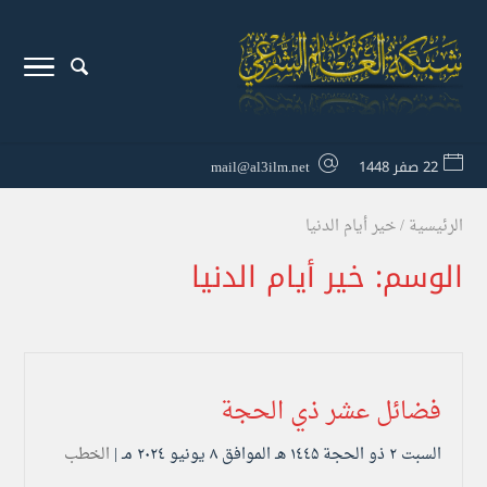
22 صفر 1448
mail@al3ilm.net
الرئيسية
/
خير أيام الدنيا
الوسم:
خير أيام الدنيا
فضائل عشر ذي الحجة
السبت ۲ ذو الحجة ۱٤٤۵ هـ الموافق ۸ يونيو ۲۰۲٤ مـ |
الخطب