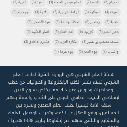
الصيام
(6)
الظلم
(7)
العشر من ذي الحجة
(3)
العيد
(3)
الغيبة
(3)
الموت
(4)
الوقاية
(3)
الوقفة التربوية
(7)
تلاوة
(3)
تيليجرام
(3)
خطبة
(3)
رمضان
(9)
صلاة الجماعة
(3)
عيد الأضحى
(6)
غض البصر
(5)
كورونا
(6)
لفت النظر
(5)
لقمان الحكيم
(6)
مسجد مصعب بن عمير
(4)
مكارم العرب
(7)
مكـــارم الأخلاق
(3)
واتساب
(3)
يوم النحر
(5)
يوم عرفة
(4)
شبكة العلم الشرعي هي البوابة التقنية لطالب العلم
الشرعي تهتم بنشر الكتب الإلكترونية والصوتيات من خطب
ومحاضرات ودروس وغير ذلك مما يختص بعلوم الدين
الإسلامي الحنيف الصافي المبني على الكتاب والسنة بفهم
سلف الأمة تيسيرا لطلب العلم الصحيح ونشره بين
المسلمين، ورفع الجهل عن الأمة، وتقريب الوصول للعلماء
والمشايخ والتلقي منهم. تم إنشاؤها بتاريخ 1438 هجريا /