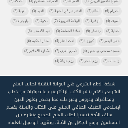
الشيخ منصور الزبيري
(4)
الصراط
(6)
الصراط المستقيم
(3)
الصلاة
(6)
الصيام
(6)
الظلم
(7)
العشر من ذي الحجة
(3)
العيد
(3)
الغيبة
(3)
الموت
(4)
الوقاية
(3)
الوقفة التربوية
(7)
تلاوة
(3)
تيليجرام
(3)
خطبة
(3)
رمضان
(9)
صلاة الجماعة
(3)
عيد الأضحى
(6)
غض البصر
(5)
كورونا
(6)
لفت النظر
(5)
لقمان الحكيم
(6)
مسجد مصعب بن عمير
(4)
مكارم العرب
(7)
مكـــارم الأخلاق
(3)
واتساب
(3)
يوم النحر
(5)
يوم عرفة
(4)
شبكة العلم الشرعي هي البوابة التقنية لطالب العلم
الشرعي تهتم بنشر الكتب الإلكترونية والصوتيات من خطب
ومحاضرات ودروس وغير ذلك مما يختص بعلوم الدين
الإسلامي الحنيف الصافي المبني على الكتاب والسنة بفهم
سلف الأمة تيسيرا لطلب العلم الصحيح ونشره بين
المسلمين، ورفع الجهل عن الأمة، وتقريب الوصول للعلماء