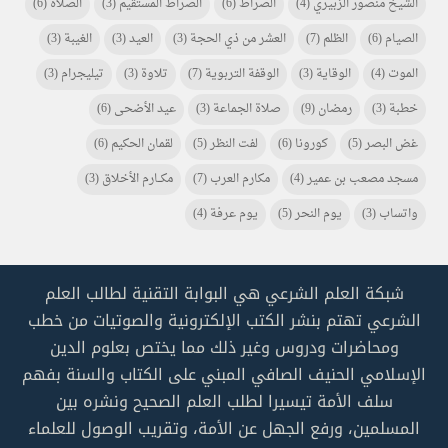
الشيخ منصور الزبيري
(4)
الصراط
(6)
الصراط المستقيم
(3)
الصلاة
(6)
الصيام
(6)
الظلم
(7)
العشر من ذي الحجة
(3)
العيد
(3)
الغيبة
(3)
الموت
(4)
الوقاية
(3)
الوقفة التربوية
(7)
تلاوة
(3)
تيليجرام
(3)
خطبة
(3)
رمضان
(9)
صلاة الجماعة
(3)
عيد الأضحى
(6)
غض البصر
(5)
كورونا
(6)
لفت النظر
(5)
لقمان الحكيم
(6)
مسجد مصعب بن عمير
(4)
مكارم العرب
(7)
مكـــارم الأخلاق
(3)
واتساب
(3)
يوم النحر
(5)
يوم عرفة
(4)
شبكة العلم الشرعي هي البوابة التقنية لطالب العلم
الشرعي تهتم بنشر الكتب الإلكترونية والصوتيات من خطب
ومحاضرات ودروس وغير ذلك مما يختص بعلوم الدين
الإسلامي الحنيف الصافي المبني على الكتاب والسنة بفهم
سلف الأمة تيسيرا لطلب العلم الصحيح ونشره بين
المسلمين، ورفع الجهل عن الأمة، وتقريب الوصول للعلماء