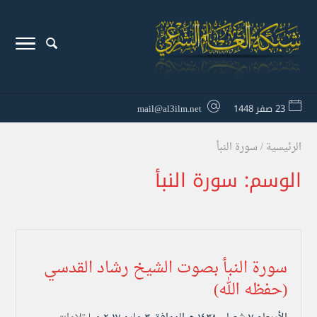
23 صفر 1448
mail@al3ilm.net
الرئيسية
/
سورة النبأ
الوسم:
سورة النبأ
سورة النبأ بصوت الشيخ رشاد القدسي
(حفظه الله)