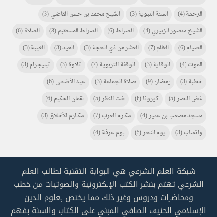
الرحمة
(4)
السنة النبوية
(3)
الشيخ محمد بن حسن القاضي
(3)
الشيخ منصور الزبيري
(4)
الصراط
(6)
الصراط المستقيم
(3)
الصلاة
(6)
الصيام
(6)
الظلم
(7)
العشر من ذي الحجة
(3)
العيد
(3)
الغيبة
(3)
الموت
(4)
الوقاية
(3)
الوقفة التربوية
(7)
تلاوة
(3)
تيليجرام
(3)
خطبة
(3)
رمضان
(9)
صلاة الجماعة
(3)
عيد الأضحى
(6)
غض البصر
(5)
كورونا
(6)
لفت النظر
(5)
لقمان الحكيم
(6)
مسجد مصعب بن عمير
(4)
مكارم العرب
(7)
مكـــارم الأخلاق
(3)
واتساب
(3)
يوم النحر
(5)
يوم عرفة
(4)
شبكة العلم الشرعي هي البوابة التقنية لطالب العلم
الشرعي تهتم بنشر الكتب الإلكترونية والصوتيات من خطب
ومحاضرات ودروس وغير ذلك مما يختص بعلوم الدين
الإسلامي الحنيف الصافي المبني على الكتاب والسنة بفهم