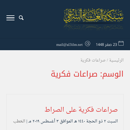
23 صفر 1448
mail@al3ilm.net
الرئيسية
/
صراعات فكرية
الوسم:
صراعات فكرية
صراعات فكرية على الصراط
السبت ۲ ذو الحجة ۱٤٤۰ هـ الموافق ۳ أغسطس ۲۰۱۹ مـ |
الخطب