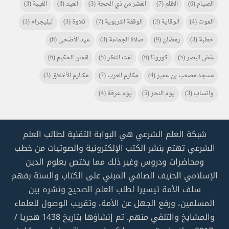
الصيام
(6)
الظلم
(7)
العشر من ذي الحجة
(3)
العيد
(3)
الغيبة
(3)
الموت
(4)
الوقاية
(3)
الوقفة التربوية
(7)
تلاوة
(3)
تيليجرام
(3)
خطبة
(3)
رمضان
(9)
صلاة الجماعة
(3)
عيد الأضحى
(6)
غض البصر
(5)
كورونا
(6)
لفت النظر
(5)
لقمان الحكيم
(6)
مسجد مصعب بن عمير
(4)
مكارم العرب
(7)
مكـــارم الأخلاق
(3)
واتساب
(3)
يوم النحر
(5)
يوم عرفة
(4)
شبكة العلم الشرعي هي البوابة التقنية لطالب العلم
الشرعي تهتم بنشر الكتب الإلكترونية والصوتيات من خطب
ومحاضرات ودروس وغير ذلك مما يختص بعلوم الدين
الإسلامي الحنيف الصافي المبني على الكتاب والسنة بفهم
سلف الأمة تيسيرا لطلب العلم الصحيح ونشره بين
المسلمين، ورفع الجهل عن الأمة، وتقريب الوصول للعلماء
والمشايخ والتلقي منهم. تم إنشاؤها بتاريخ 1438 هجريا /