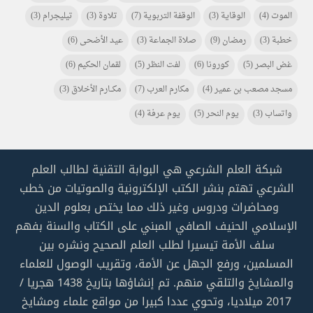
الموت
(4)
الوقاية
(3)
الوقفة التربوية
(7)
تلاوة
(3)
تيليجرام
(3)
خطبة
(3)
رمضان
(9)
صلاة الجماعة
(3)
عيد الأضحى
(6)
غض البصر
(5)
كورونا
(6)
لفت النظر
(5)
لقمان الحكيم
(6)
مسجد مصعب بن عمير
(4)
مكارم العرب
(7)
مكـــارم الأخلاق
(3)
واتساب
(3)
يوم النحر
(5)
يوم عرفة
(4)
شبكة العلم الشرعي هي البوابة التقنية لطالب العلم
الشرعي تهتم بنشر الكتب الإلكترونية والصوتيات من خطب
ومحاضرات ودروس وغير ذلك مما يختص بعلوم الدين
الإسلامي الحنيف الصافي المبني على الكتاب والسنة بفهم
سلف الأمة تيسيرا لطلب العلم الصحيح ونشره بين
المسلمين، ورفع الجهل عن الأمة، وتقريب الوصول للعلماء
والمشايخ والتلقي منهم. تم إنشاؤها بتاريخ 1438 هجريا /
2017 ميلاديا، وتحوي عددا كبيرا من مواقع علماء ومشايخ