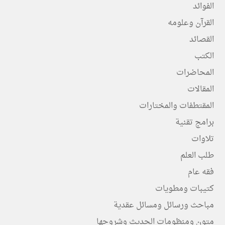
الفوائد
القرآن وعلومه
القصائد
الكتب
المحاضرات
المقالات
المقتطفات والمختارات
برامج تقنية
تلاوات
طلب العلم
فقه عام
كتيبات ومطويات
مباحث ورسائل ومسائل عقدية
متون ومنظومات الحديث وشروحها