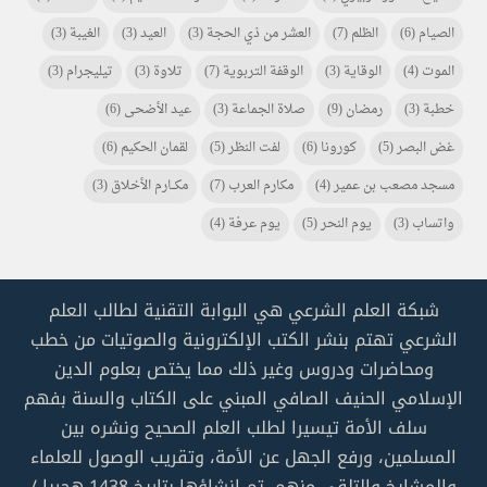
الصيام
(6)
الظلم
(7)
العشر من ذي الحجة
(3)
العيد
(3)
الغيبة
(3)
الموت
(4)
الوقاية
(3)
الوقفة التربوية
(7)
تلاوة
(3)
تيليجرام
(3)
خطبة
(3)
رمضان
(9)
صلاة الجماعة
(3)
عيد الأضحى
(6)
غض البصر
(5)
كورونا
(6)
لفت النظر
(5)
لقمان الحكيم
(6)
مسجد مصعب بن عمير
(4)
مكارم العرب
(7)
مكـــارم الأخلاق
(3)
واتساب
(3)
يوم النحر
(5)
يوم عرفة
(4)
شبكة العلم الشرعي هي البوابة التقنية لطالب العلم
الشرعي تهتم بنشر الكتب الإلكترونية والصوتيات من خطب
ومحاضرات ودروس وغير ذلك مما يختص بعلوم الدين
الإسلامي الحنيف الصافي المبني على الكتاب والسنة بفهم
سلف الأمة تيسيرا لطلب العلم الصحيح ونشره بين
المسلمين، ورفع الجهل عن الأمة، وتقريب الوصول للعلماء
والمشايخ والتلقي منهم. تم إنشاؤها بتاريخ 1438 هجريا /