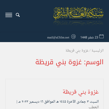
23 صفر 1448
mail@al3ilm.net
الرئيسية
/
غزوة بني قريظة
الوسم:
غزوة بني قريظة
غزوة بني قريظة
السبت ۳ جمادى الآخرة ۱٤٤۵ هـ الموافق ۱٦ ديسمبر ۲۰۲۳ مـ |
الخطب