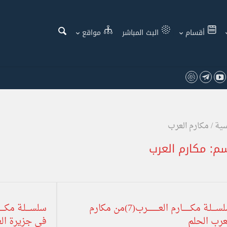
أقسام
البث المباشر
مواقع
سية
/
مكارم العرب
سم:
مكارم العرب
سلســــلـة مكــــــــارم العـــــــــــرب(7)من مكارم
عرب الحلم
في جزيرة ال