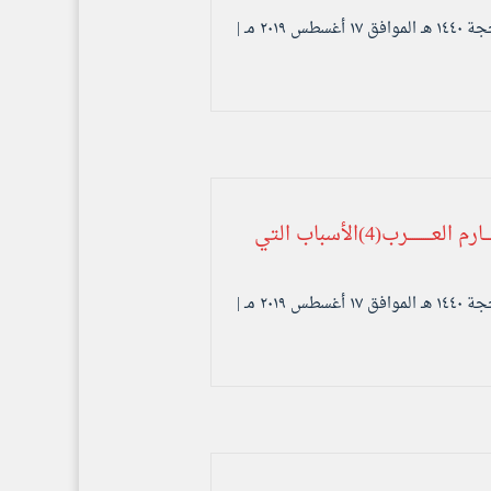
سلســــلـة مكــــــــارم العـــــــــــرب(4)الأسباب التي