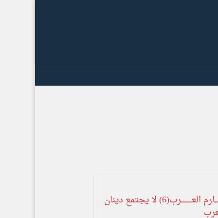
سلســــلـة مكــــــــارم العـــــــــــرب(6) لا يجتمع دينان
عرب