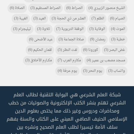
الشيخ منصور الزبيري
(4)
الصراط
(6)
الصراط المستقيم
(3)
الصلاة
(6)
الصيام
(6)
الظلم
(7)
العشر من ذي الحجة
(3)
العيد
(3)
الغيبة
(3)
الموت
(4)
الوقاية
(3)
الوقفة التربوية
(7)
تلاوة
(3)
تيليجرام
(3)
خطبة
(3)
رمضان
(9)
صلاة الجماعة
(3)
عيد الأضحى
(6)
غض البصر
(5)
كورونا
(6)
لفت النظر
(5)
لقمان الحكيم
(6)
مسجد مصعب بن عمير
(4)
مكارم العرب
(7)
مكـــارم الأخلاق
(3)
واتساب
(3)
يوم النحر
(5)
يوم عرفة
(4)
شبكة العلم الشرعي هي البوابة التقنية لطالب العلم
الشرعي تهتم بنشر الكتب الإلكترونية والصوتيات من خطب
ومحاضرات ودروس وغير ذلك مما يختص بعلوم الدين
الإسلامي الحنيف الصافي المبني على الكتاب والسنة بفهم
سلف الأمة تيسيرا لطلب العلم الصحيح ونشره بين