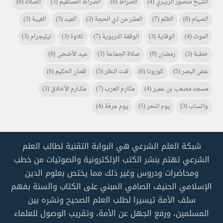
الشيخ منصور الزبيري
(4)
الصراط
(6)
الصراط المستقيم
(3)
الصلاة
(6)
الصيام
(6)
الظلم
(7)
العشر من ذي الحجة
(3)
العيد
(3)
الغيبة
(3)
الموت
(4)
الوقاية
(3)
الوقفة التربوية
(7)
تلاوة
(3)
تيليجرام
(3)
خطبة
(3)
رمضان
(9)
صلاة الجماعة
(3)
عيد الأضحى
(6)
غض البصر
(5)
كورونا
(6)
لفت النظر
(5)
لقمان الحكيم
(6)
مسجد مصعب بن عمير
(4)
مكارم العرب
(7)
مكـــارم الأخلاق
(3)
واتساب
(3)
يوم النحر
(5)
يوم عرفة
(4)
شبكة العلم الشرعي هي البوابة التقنية لطالب العلم
الشرعي تهتم بنشر الكتب الإلكترونية والصوتيات من خطب
ومحاضرات ودروس وغير ذلك مما يختص بعلوم الدين
الإسلامي الحنيف الصافي المبني على الكتاب والسنة بفهم
سلف الأمة تيسيرا لطلب العلم الصحيح ونشره بين
المسلمين، ورفع الجهل عن الأمة، وتقريب الوصول للعلماء