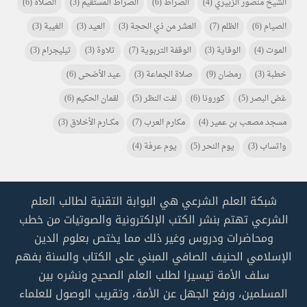
الشيخ منصور الزبيري
(4)
الصراط
(6)
الصراط المستقيم
(3)
الصلاة
(6)
الصيام
(6)
الظلم
(7)
العشر من ذي الحجة
(3)
العيد
(3)
الغيبة
(3)
الموت
(4)
الوقاية
(3)
الوقفة التربوية
(7)
تلاوة
(3)
تيليجرام
(3)
خطبة
(3)
رمضان
(9)
صلاة الجماعة
(3)
عيد الأضحى
(6)
غض البصر
(5)
كورونا
(6)
لفت النظر
(5)
لقمان الحكيم
(6)
مسجد مصعب بن عمير
(4)
مكارم العرب
(7)
مكـــارم الأخلاق
(3)
واتساب
(3)
يوم النحر
(5)
يوم عرفة
(4)
شبكة العلم الشرعي هي البوابة التقنية لطالب العلم
الشرعي تهتم بنشر الكتب الإلكترونية والصوتيات من خطب
ومحاضرات ودروس وغير ذلك مما يختص بعلوم الدين
الإسلامي الحنيف الصافي المبني على الكتاب والسنة بفهم
سلف الأمة تيسيرا لطلب العلم الصحيح ونشره بين
المسلمين، ورفع الجهل عن الأمة، وتقريب الوصول للعلماء