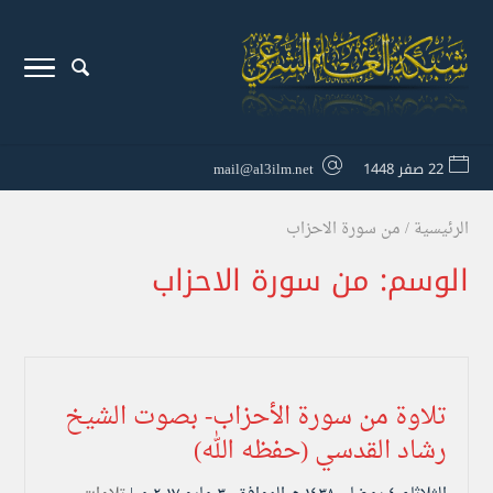
22 صفر 1448
mail@al3ilm.net
الرئيسية
/
من سورة الاحزاب
الوسم:
من سورة الاحزاب
تلاوة من سورة الأحزاب- بصوت الشيخ
رشاد القدسي (حفظه الله)