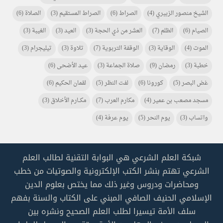
الشيخ منصور الزبيري
(4)
الصراط
(6)
الصراط المستقيم
(3)
الصلاة
(6)
الصيام
(6)
الظلم
(7)
العشر من ذي الحجة
(3)
العيد
(3)
الغيبة
(3)
الموت
(4)
الوقاية
(3)
الوقفة التربوية
(7)
تلاوة
(3)
تيليجرام
(3)
خطبة
(3)
رمضان
(9)
صلاة الجماعة
(3)
عيد الأضحى
(6)
غض البصر
(5)
كورونا
(6)
لفت النظر
(5)
لقمان الحكيم
(6)
مسجد مصعب بن عمير
(4)
مكارم العرب
(7)
مكـــارم الأخلاق
(3)
واتساب
(3)
يوم النحر
(5)
يوم عرفة
(4)
شبكة العلم الشرعي هي البوابة التقنية لطالب العلم
الشرعي تهتم بنشر الكتب الإلكترونية والصوتيات من خطب
ومحاضرات ودروس وغير ذلك مما يختص بعلوم الدين
الإسلامي الحنيف الصافي المبني على الكتاب والسنة بفهم
سلف الأمة تيسيرا لطلب العلم الصحيح ونشره بين