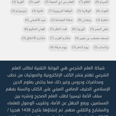
الصيام
(6)
الظلم
(7)
العشر من ذي الحجة
(3)
العيد
(3)
الغيبة
(3)
الموت
(4)
الوقاية
(3)
الوقفة التربوية
(7)
تلاوة
(3)
تيليجرام
(3)
خطبة
(3)
رمضان
(9)
صلاة الجماعة
(3)
عيد الأضحى
(6)
غض البصر
(5)
كورونا
(6)
لفت النظر
(5)
لقمان الحكيم
(6)
مسجد مصعب بن عمير
(4)
مكارم العرب
(7)
مكـــارم الأخلاق
(3)
واتساب
(3)
يوم النحر
(5)
يوم عرفة
(4)
شبكة العلم الشرعي هي البوابة التقنية لطالب العلم
الشرعي تهتم بنشر الكتب الإلكترونية والصوتيات من خطب
ومحاضرات ودروس وغير ذلك مما يختص بعلوم الدين
الإسلامي الحنيف الصافي المبني على الكتاب والسنة بفهم
سلف الأمة تيسيرا لطلب العلم الصحيح ونشره بين
المسلمين، ورفع الجهل عن الأمة، وتقريب الوصول للعلماء
والمشايخ والتلقي منهم. تم إنشاؤها بتاريخ 1438 هجريا /