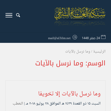
24 صفر 1448
mail@al3ilm.net
الرئيسية
/
وما نرسل بالآيات
الوسم:
وما نرسل بالآيات
وما نرسل بالآيات إلا تخويفا
السبت ۱۵ ذو القعدة ۱٤۳۹ هـ الموافق ۲۸ يوليو ۲۰۱۸ مـ |
الخطب