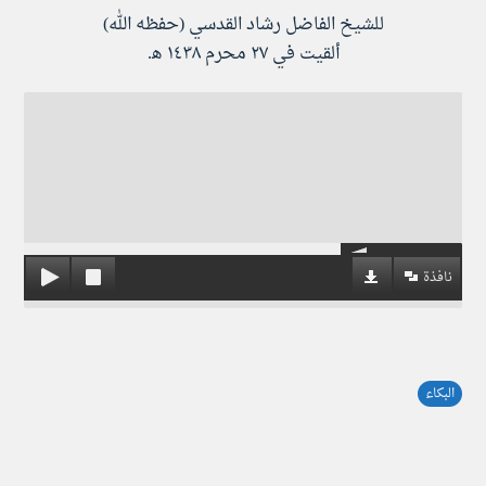
للشيخ الفاضل رشاد القدسي (حفظه الله)
ألقيت في ٢٧ محرم ١٤٣٨ ه‍.
نافذة
البكاء