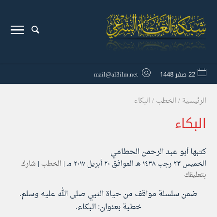
22 صفر 1448
mail@al3ilm.net
الرئيسية
/
الخطب
/
البكاء
البكاء
كتبها
أبو عبد الرحمن الحطامي
الخميس ۲۳ رجب ۱٤۳۸ هـ الموافق ۲۰ أبريل ۲۰۱۷ مـ |
الخطب
|
شارك
بتعليقك
ضمن سلسلة مواقف من حياة النبي صلى الله عليه وسلم.
خطبة بعنوان: البكاء.