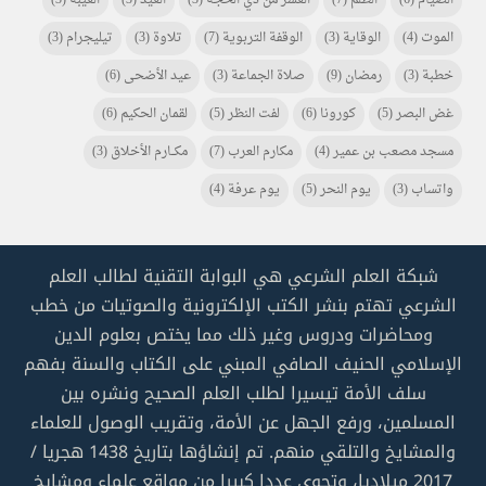
الصيام
(6)
الظلم
(7)
العشر من ذي الحجة
(3)
العيد
(3)
الغيبة
(3)
الموت
(4)
الوقاية
(3)
الوقفة التربوية
(7)
تلاوة
(3)
تيليجرام
(3)
خطبة
(3)
رمضان
(9)
صلاة الجماعة
(3)
عيد الأضحى
(6)
غض البصر
(5)
كورونا
(6)
لفت النظر
(5)
لقمان الحكيم
(6)
مسجد مصعب بن عمير
(4)
مكارم العرب
(7)
مكـــارم الأخلاق
(3)
واتساب
(3)
يوم النحر
(5)
يوم عرفة
(4)
شبكة العلم الشرعي هي البوابة التقنية لطالب العلم
الشرعي تهتم بنشر الكتب الإلكترونية والصوتيات من خطب
ومحاضرات ودروس وغير ذلك مما يختص بعلوم الدين
الإسلامي الحنيف الصافي المبني على الكتاب والسنة بفهم
سلف الأمة تيسيرا لطلب العلم الصحيح ونشره بين
المسلمين، ورفع الجهل عن الأمة، وتقريب الوصول للعلماء
والمشايخ والتلقي منهم. تم إنشاؤها بتاريخ 1438 هجريا /
2017 ميلاديا، وتحوي عددا كبيرا من مواقع علماء ومشايخ