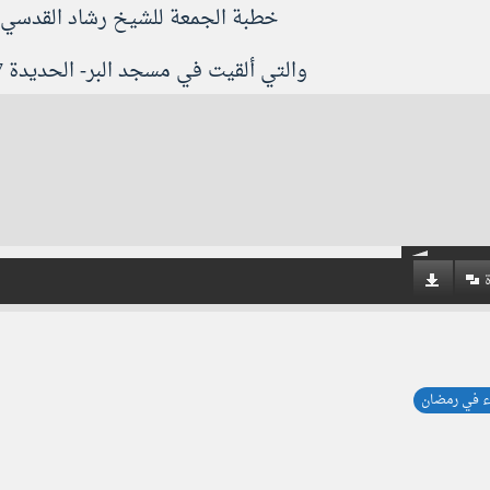
خطبة الجمعة للشيخ رشاد القدسي (
والتي ألقيت في مسجد البر- الحديدة 7 رمضان ١٤٣٨ه‍.
ء في رمضان