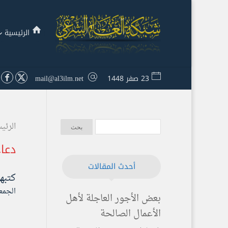
الرئيسية
23 صفر 1448
mail@al3ilm.net
الرئي
دعاء
أحدث المقالات
كتبه
الجمعة ۷ رمضان ۱٤۳۸ هـ الموافق ۲ ي
بعض الأجور العاجلة لأهل
الأعمال الصالحة