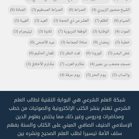
الشيخ منصور الزبيري
(4)
الصراط
(6)
الصراط المستقيم
(3)
الصلاة
(6)
الصيام
(6)
الظلم
(7)
العشر من ذي الحجة
(3)
العيد
(3)
الغيبة
(3)
الموت
(4)
الوقاية
(3)
الوقفة التربوية
(7)
تلاوة
(3)
تيليجرام
(3)
خطبة
(3)
رمضان
(9)
صلاة الجماعة
(3)
عيد الأضحى
(6)
غض البصر
(5)
كورونا
(6)
لفت النظر
(5)
لقمان الحكيم
(6)
مسجد مصعب بن عمير
(4)
مكارم العرب
(7)
مكـــارم الأخلاق
(3)
واتساب
(3)
يوم النحر
(5)
يوم عرفة
(4)
شبكة العلم الشرعي هي البوابة التقنية لطالب العلم
الشرعي تهتم بنشر الكتب الإلكترونية والصوتيات من خطب
ومحاضرات ودروس وغير ذلك مما يختص بعلوم الدين
الإسلامي الحنيف الصافي المبني على الكتاب والسنة بفهم
سلف الأمة تيسيرا لطلب العلم الصحيح ونشره بين