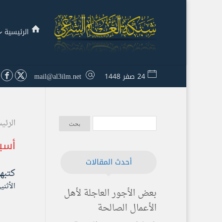
الرئيسية
24 صفر 1448
mail@al3ilm.net
الرئي
أسب
أحدث المقالات
كتبه
الأثنين ۲٦ جمادى الأولى ۱٤۳۹ هـ الموافق ۱۲ 
بعض الأجور العاجلة لأهل
الأعمال الصالحة