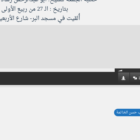
بتاريخ​ : الـ 27 من ربيع الأولى 1439هـ.
أُلقيت في مسجد البر- شارع الأربعي
 حسن الخاتمة