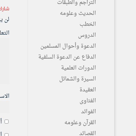
التراجم والطبقات
شارك
الحديث وعلومه
لن ي
الخطب
التع
الدروس
الدعوة وأحوال المسلمين
الدفاع عن الدعوة السلفية
الدورات العلمية
السيرة والشمائل
العقيدة
الاس
الفتاوى
الفوائد
أ
القرآن وعلومه
القصائد
أ