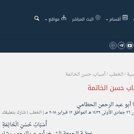
أقسام
البث المباشر
مواقع
سية
/
الخطب
/
أسباب حسن الخاتمة
اب حسن الخاتمة
ا
أبو عبد الرحمن الحطامي
فبراير ۲۰۱۸ مـ |
الخطب
|
شارك بتعليقك
أَسْبَابُ حُسْنِ الْخَاتِمَةِ​
خطبة الجمعة ​للشيخ: أبو عبدالرحمن رشاد ا