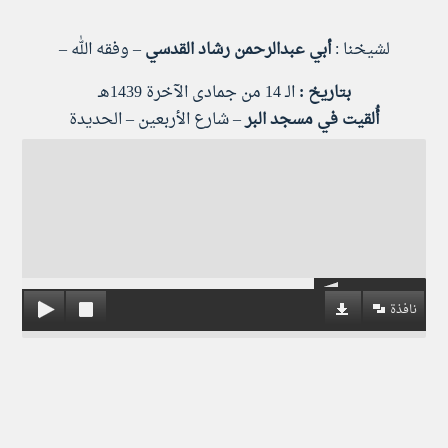
​​لشيخنا​ :​
أبي عبدالرحمن رشاد القدسي
– ​وفقه الله​​ –
بتاريخ :
​ الـ 14 من جمادى الآخرة 1439هـ
أُلقيت في مسجد البر​
– شارع الأربعين – الحديدة
نافذة