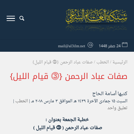
24 صفر 1448
mail@al3ilm.net
الرئيسية
/
الخطب
/
صفات عباد الرحمن {⓷ قيام الليل}
صفات عباد الرحمن {⓷ قيام الليل}
كتبها
أسامة الحاج
السبت ۱۵ جمادى الآخرة ۱٤۳۹ هـ الموافق ۳ مارس ۲۰۱۸ مـ |
الخطب
|
تعليق واحد
خطبة الجمعة بعنوان :​
​صفات عباد الرحمن ( ⓷ قيام الليل )