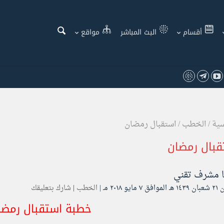
أقسام
البث المباشر
مواقع
سية
/
الخطب
/
استقبال رمضان
قبال رمضان
ا
مشرف تقني
ايو ۲۰۱۸ مـ |
الخطب
|
شارك بتعليقك
خطبة استقبال رمضا