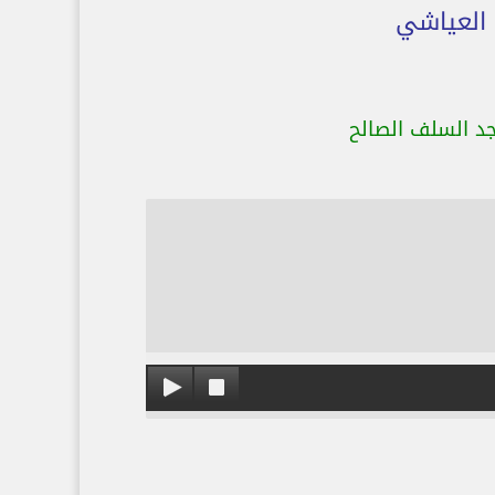
 العياشي
د السلف الصالح