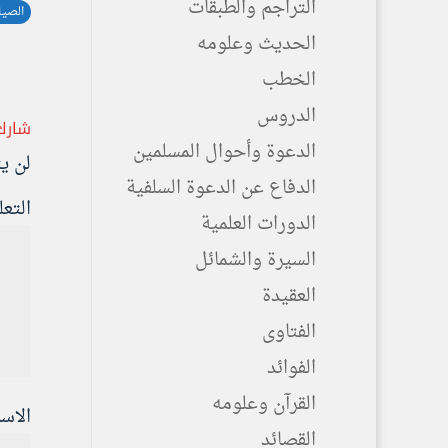
التراجم والطبقات
الصيا
الحديث وعلومه
الخطب
الدروس
شارك
الدعوة وأحوال المسلمين
لن ي
الدفاع عن الدعوة السلفية
التع
الدورات العلمية
السيرة والشمائل
العقيدة
الفتاوى
الفوائد
القرآن وعلومه
الاس
القصائد