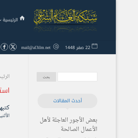
الرئيسية
22 صفر 1448
mail@al3ilm.net
الرئي
است
أحدث المقالات
كتبه
الأثنين ۲۱ شعبان ۱٤۳۹ هـ الموافق ۷ م
بعض الأجور العاجلة لأهل
الأعمال الصالحة