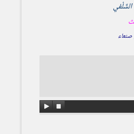
سَّلْفي
يث
صنعاء