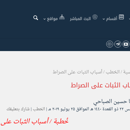
أقسام
البث المباشر
مواقع
سية
/
الخطب
/
أسباب الثبات على الصراط
ب الثبات على الصراط
ا
حسين الصباحي
افق ۲۵ يوليو ۲۰۱۹ مـ |
الخطب
|
شارك بتعليقك
خُطبة / أسباب الثبات على