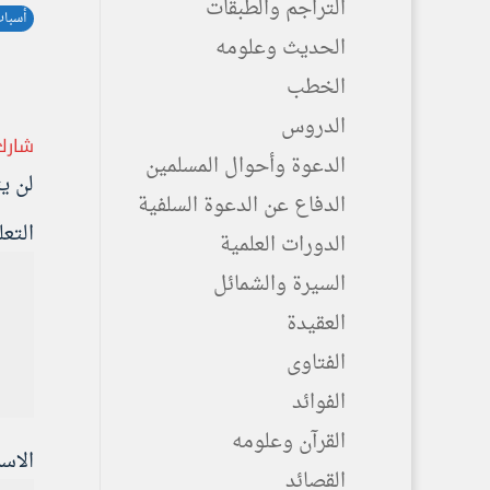
التراجم والطبقات
أسبا
الحديث وعلومه
الخطب
الدروس
شارك
الدعوة وأحوال المسلمين
لن ي
الدفاع عن الدعوة السلفية
التع
الدورات العلمية
السيرة والشمائل
العقيدة
الفتاوى
الفوائد
القرآن وعلومه
الاس
القصائد