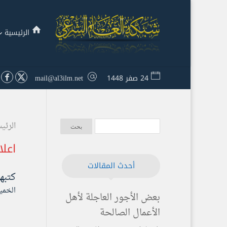
الرئيسية
24 صفر 1448
mail@al3ilm.net
الرئي
اعلا
أحدث المقالات
كتبه
الخميس ۷ ذو الحجة ۱٤٤۰ هـ المو
بعض الأجور العاجلة لأهل
الأعمال الصالحة