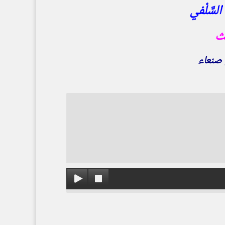
سَّلْفي
يث
صنعاء