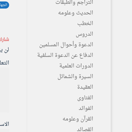
التراجم والطبقات
الجها
الحديث وعلومه
الخطب
الدروس
شارك
الدعوة وأحوال المسلمين
لن ي
الدفاع عن الدعوة السلفية
التع
الدورات العلمية
السيرة والشمائل
العقيدة
الفتاوى
الفوائد
القرآن وعلومه
الاس
القصائد